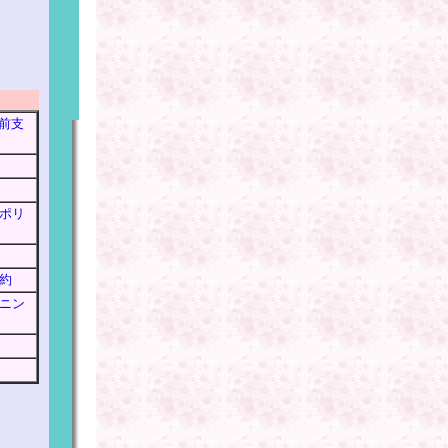
駅前支
ポリ
約
ニン