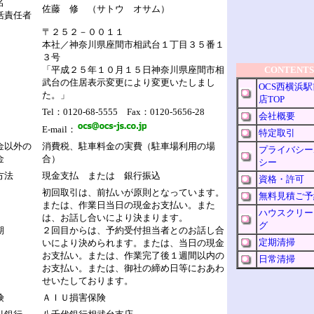
者名
佐藤 修 （サトウ オサム）
括責任者
〒２５２－００１１
本社／神奈川県座間市相武台１丁目３５番１
３号
「平成２５年１０月１５日神奈川県座間市相
CONTENTS
武台の住居表示変更により変更いたしまし
OCS西横浜
た。」
店TOP
Tel：0120-68-5555 Fax：0120-5656-28
会社概要
E-mail：
特定取引
金以外の
消費税、駐車料金の実費（駐車場利用の場
プライバシー
料金
合）
シー
方法
現金支払 または 銀行振込
資格・許可
初回取引は、前払いが原則となっています。
無料見積ご予
または、作業日当日の現金お支払い。また
ハウスクリー
は、お話し合いにより決まります。
グ
期
２回目からは、予約受付担当者とのお話し合
定期清掃
限
いにより決められます。または、当日の現金
お支払い。または、作業完了後１週間以内の
日常清掃
お支払い。または、御社の締め日等におあわ
せいたしております。
険
ＡＩＵ損害保険