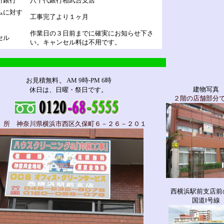
引銀行
八千代銀行相武台支店
ムに対す
工事完了より１ヶ月
作業日の３日前までに確実にお知らせ下さ
セル
い。キャンセル料は不用です。
、
お見積無料
AM 9時-PM 6時
建物写真
休日は、日曜・祭日です。
２階の店舗部分
 所 神奈川県横浜市西区久保町６－２６－２０１
西横浜駅前支店前
国道Ⅰ号線