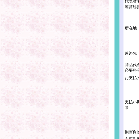
代表
運営総
所在地
連絡先
商品代
必要
お支払
支払い
損害保